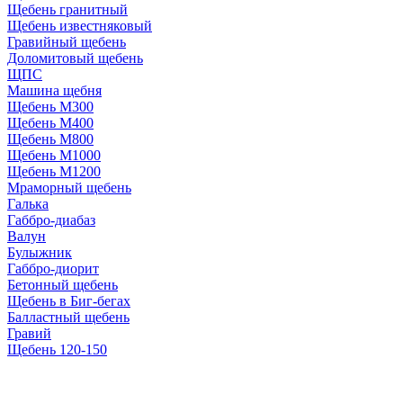
Щебень гранитный
Щебень известняковый
Гравийный щебень
Доломитовый щебень
ЩПС
Машина щебня
Щебень М300
Щебень М400
Щебень М800
Щебень М1000
Щебень М1200
Мраморный щебень
Галька
Габбро-диабаз
Валун
Булыжник
Габбро-диорит
Бетонный щебень
Щебень в Биг-бегах
Балластный щебень
Гравий
Щебень 120-150