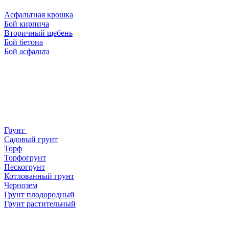
Асфальтная крошка
Бой кирпича
Вторичный щебень
Бой бетона
Бой асфальта
Грунт
Садовый грунт
Торф
Торфогрунт
Пескогрунт
Котлованный грунт
Чернозем
Грунт плодородный
Грунт растительный