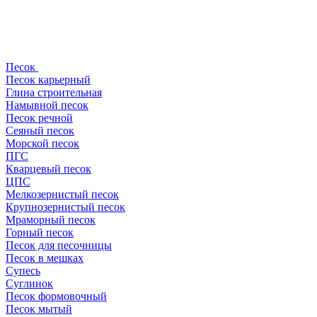
Песок
Песок карьерный
Глина строительная
Намывной песок
Песок речной
Сеяный песок
Морской песок
ПГС
Кварцевый песок
ЦПС
Мелкозернистый песок
Крупнозернистый песок
Мраморный песок
Горный песок
Песок для песочницы
Песок в мешках
Супесь
Суглинок
Песок формовочный
Песок мытый