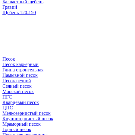
Балластный щебень
Гравий
Щебень 120-150
Песок
Песок карьерный
Глина строительная
Намывной песок
Песок речной
Сеяный песок
Морской песок
ПГС
Кварцевый песок
ЦПС
Мелкозернистый песок
Крупнозернистый песок
Мраморный песок
Горный песок
Песок для песочницы