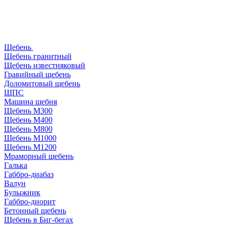
Щебень
Щебень гранитный
Щебень известняковый
Гравийный щебень
Доломитовый щебень
ЩПС
Машина щебня
Щебень М300
Щебень М400
Щебень М800
Щебень М1000
Щебень М1200
Мраморный щебень
Галька
Габбро-диабаз
Валун
Булыжник
Габбро-диорит
Бетонный щебень
Щебень в Биг-бегах