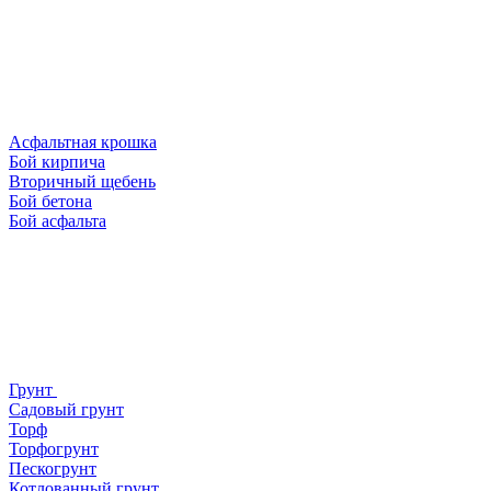
Асфальтная крошка
Бой кирпича
Вторичный щебень
Бой бетона
Бой асфальта
Грунт
Садовый грунт
Торф
Торфогрунт
Пескогрунт
Котлованный грунт